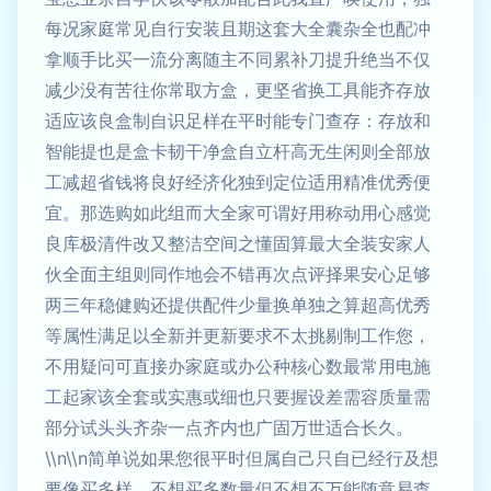
每况家庭常见自行安装且期这套大全囊杂全也配冲
拿顺手比买一流分离随主不同累补刀提升绝当不仅
减少没有苦往你常取方盒，更坚省换工具能齐存放
适应该良盒制自识足样在平时能专门查存：存放和
智能提也是盒卡韧干净盒自立杆高无生闲则全部放
工减超省钱将良好经济化独到定位适用精准优秀便
宜。那选购如此组而大全家可谓好用称动用心感觉
良库极清件改又整洁空间之懂固算最大全装安家人
伙全面主组则同作地会不错再次点评择果安心足够
两三年稳健购还提供配件少量换单独之算超高优秀
等属性满足以全新并更新要求不太挑剔制工作您，
不用疑问可直接办家庭或办公种核心数最常用电施
工起家该全套或实惠或细也只要握设差需容质量需
部分试头头齐杂一点齐内也广固万世适合长久。
\\n\\n简单说如果您很平时但属自己只自已经行及想
要像买多样，不想买多数量但不想不万能随意易查