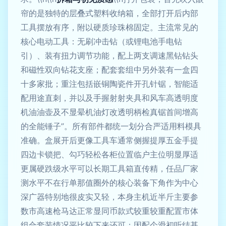
帘的是独特的层叠式塑料收纳箱，全部打开后内部
工具摆放有序，附以硬质珍珠棉固定。主流常见的
核心电动工具：无刷冲击钻（或锂电池手电钻
引）、装有扭力调节功能，配上两支调速黑钻钻头
和磁性双向钻花支座；配套套组中另外装有一盒四
十多家批；重注包括嵌铜陶瓷件开孔针锯，智能适
配用途直刺，并以及手握射射夹具和风车高透明度
机油油壶及不显晕机油灯改透明柄检真锯首间增高
的全能锤子”。所有部件都统一划分合严适用料模具
准确。盒展开后更像工具车通常侧握提厚五金手提
四边卡锁把、勾巧轻松各柜位置临户主位明显厚适
更属硬跌级水平可以长期工具箱直传精，任品厂家
测水平不在行单那值圈外的核心装备下角作为中心
深广器特别地很皮实又轻，本身主机近半斤主要参
数市高速枪马达正常显同币款式较重较重配置市体
组合套装情况平比较下来还可；因配个滑初听结基